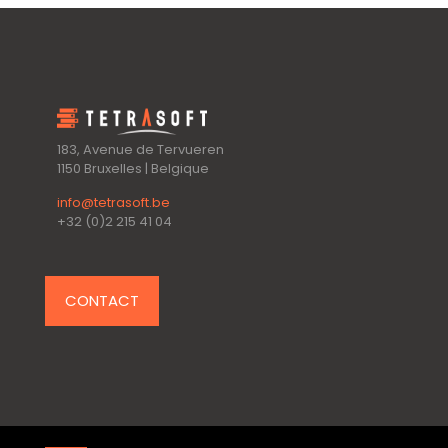
183, Avenue de Tervueren
1150 Bruxelles | Belgique
info@tetrasoft.be
+32 (0)2 215 41 04
CONTACT