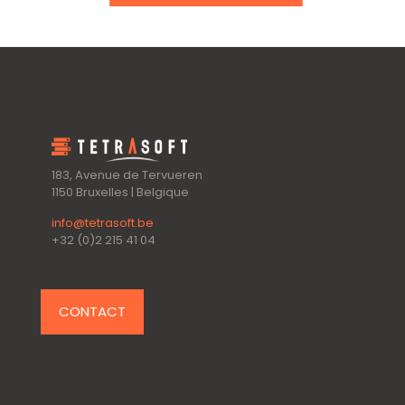
183, Avenue de Tervueren
1150 Bruxelles | Belgique
info@tetrasoft.be
+32 (0)2 215 41 04
CONTACT