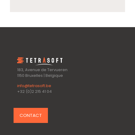
183, Avenue de Tervueren
1150 Bruxelles | Belgique
info@tetrasoft.be
+32 (0)2 215 41 04
CONTACT