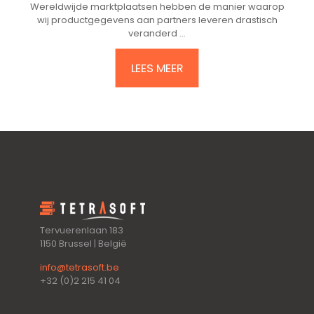
Wereldwijde marktplaatsen hebben de manier waarop
wij productgegevens aan partners leveren drastisch
veranderd ...
LEES MEER
Tervuerenlaan 183
1150 Brussel | België
info@tetrasoft.be
+32 (0)2 215 41 04